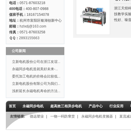
电话：
0571-87603218
浙江天煌
400电话：
400-807-0988
技教学实
值班手机：
18167154078
性好、噪
地址：
杭州市富阳区银湖创新中心
邮箱：
hzlxdj@163.com
传真：
0571-87603258
ＱＱ：
2893155663
公司新闻
立新电机股份公司在浙江友谊...
永磁同步电机造就美好未来-...
委托加工电机的价格会比较低...
立新电机股份有限公司为我们...
浅析延长永磁电机寿命的方法...
首页
永磁同步电机
超高效三相异步电机
产品中心
行业应用
友情链接:
德远塑业
|
一物一码防窜货
|
永磁同步电机变频器
|
直流减