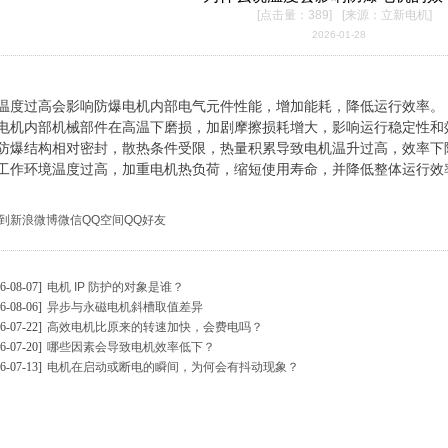
[点击量：389]
[来源：立新电机]
2026-01-28
、温度过高会影响防爆电机内部电气元件性能，增加能耗，降低运行效率。
、电机内部机械部件在高温下磨损，加剧摩擦损耗增大，影响运行稳定性和
、防爆结构相对密封，散热条件受限，热量积累导致电机温升过高，效率下
、工作环境温度过高，加重电机热负荷，缩短使用寿命，并降低整体运行效
到
新浪微博
微信
QQ空间
QQ好友
26-08-07]
电机 IP 防护的对象是谁？
26-08-06]
异步与永磁电机斜槽取值差异
26-07-22]
高效电机比原来的转速加快，会费电吗？
26-07-20]
哪些因素会导致电机效率低下？
26-07-13]
电机在启动或断电的瞬间，为何会有抖动现象？