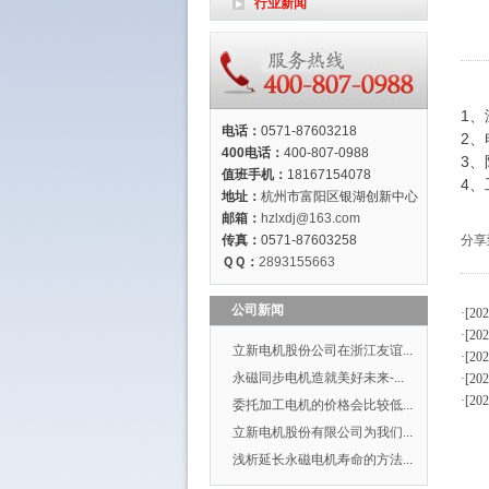
行业新闻
1
电话：
0571-87603218
2
400电话：
400-807-0988
3
值班手机：
18167154078
4
地址：
杭州市富阳区银湖创新中心
邮箱：
hzlxdj@163.com
传真：
0571-87603258
分享
ＱＱ：
2893155663
公司新闻
·[20
·[20
立新电机股份公司在浙江友谊...
·[20
永磁同步电机造就美好未来-...
·[20
·[20
委托加工电机的价格会比较低...
立新电机股份有限公司为我们...
浅析延长永磁电机寿命的方法...